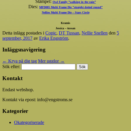
Stämpel:
Owl Family ”walking in the rain”
Dies:
MFD085 Multi Frame Die ”straight dotted round”
Nellies Multi Frame Die – Stars Circle
Kramis
Jessica – tussan
Detta inlägg postades i
Copic
,
DT Tussan
,
Nellie Snellen
den
5
september, 2017
av
Erika Engström
.
Inläggsnavigering
←
Krya på dig tag
Mer ugglor
→
Sök efter:
Kontakt
Endast webshop.
Kontakt via epost: info@engstroms.se
Kategorier
Okategoriserade