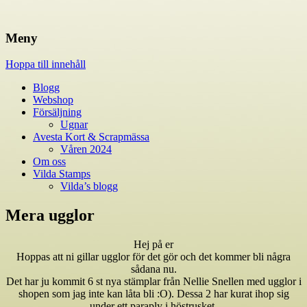
Engströms Artstudio & Vilda Stamps
Engströms Artstudio AB
Meny
Hoppa till innehåll
Blogg
Webshop
Försäljning
Ugnar
Avesta Kort & Scrapmässa
Våren 2024
Om oss
Vilda Stamps
Vilda’s blogg
Mera ugglor
Hej på er
Hoppas att ni gillar ugglor för det gör och det kommer bli några
sådana nu.
Det har ju kommit 6 st nya stämplar från Nellie Snellen med ugglor i
shopen som jag inte kan låta bli :O). Dessa 2 har kurat ihop sig
under ett paraply i höstrusket.