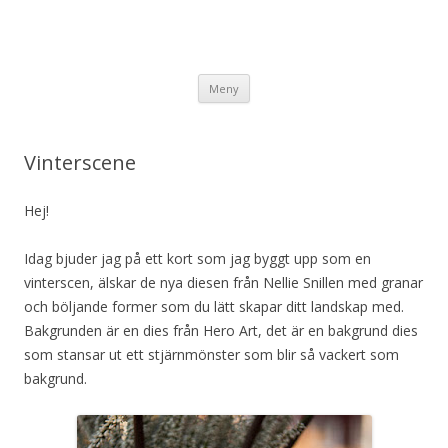
Engströms Artstudio AB
Engströms Artstudio & Vilda Stamps
Hoppa till innehåll
Meny
Vinterscene
Hej!
Idag bjuder jag på ett kort som jag byggt upp som en
vinterscen, älskar de nya diesen från Nellie Snillen med granar
och böljande former som du lätt skapar ditt landskap med.
Bakgrunden är en dies från Hero Art, det är en bakgrund dies
som stansar ut ett stjärnmönster som blir så vackert som
bakgrund.