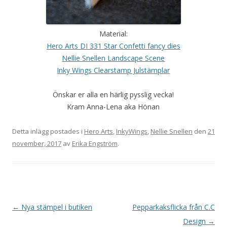
Material:
Hero Arts DI 331 Star Confetti fancy dies
Nellie Snellen Landscape Scene
Inky Wings Clearstamp Julstämplar
Önskar er alla en härlig pysslig vecka!
Kram Anna-Lena aka Hönan
Detta inlägg postades i
Hero Arts
,
InkyWings
,
Nellie Snellen
den
21
november, 2017
av
Erika Engström
.
Inläggsnavigering
←
Nya stämpel i butiken
Pepparkaksflicka från C.C
Design
→